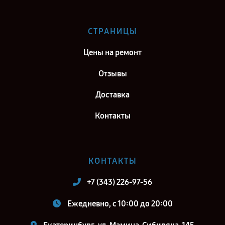
Самара
Ремонт тепловизионного бинокуляра Fortuna General 19S3 в г.
СТРАНИЦЫ
Киров
Цены на ремонт
Ремонт тепловизионного бинокуляра Fortuna General 19S3 в г.
Москва
Отзывы
Ремонт тепловизионного бинокуляра Fortuna General 19S3 в г.
Доставка
Санкт-Петербург
Контакты
КОНТАКТЫ
+7 (343) 226-97-56
Ежедневно, с 10:00 до 20:00