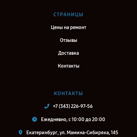
Самара
Ремонт тепловизионного бинокуляра Fortuna General 50S3 в г.
СТРАНИЦЫ
Киров
Цены на ремонт
Ремонт тепловизионного бинокуляра Fortuna General 50S3 в г.
Москва
Отзывы
Ремонт тепловизионного бинокуляра Fortuna General 50S3 в г.
Доставка
Санкт-Петербург
Контакты
КОНТАКТЫ
+7 (343) 226-97-56
Ежедневно, с 10:00 до 20:00
Екатеринбург, ул. Мамина-Сибиряка, 145