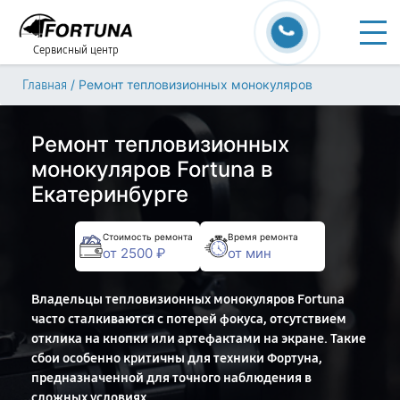
Сервисный центр
/
Ремонт тепловизионных монокуляров
Главная
Ремонт тепловизионных
монокуляров Fortuna в
Екатеринбурге
Стоимость ремонта
Время ремонта
от 2500 ₽
от мин
Владельцы тепловизионных монокуляров Fortuna
часто сталкиваются с потерей фокуса, отсутствием
отклика на кнопки или артефактами на экране. Такие
сбои особенно критичны для техники Фортуна,
предназначенной для точного наблюдения в
сложных условиях.