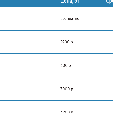
Цена, от
Ср
бесплатно
2900 р
600 р
7000 р
3900 р