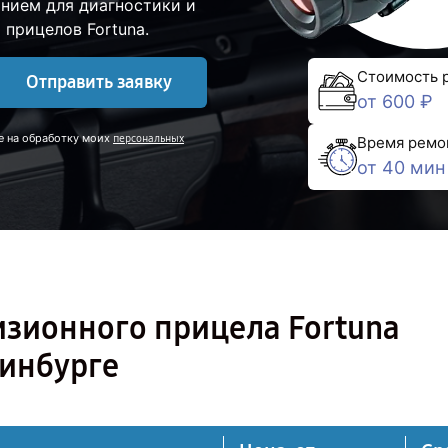
нием для диагностики и
прицелов Fortuna.
Стоимость 
Отправить заявку
от 600 ₽
е на обработку моих
персональных
Время ремо
от 40 мин
изионного прицела Fortuna
ринбурге