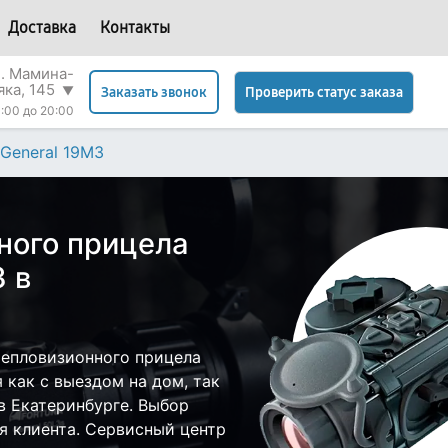
Доставка
Контакты
л. Мамина-
яка, 145
▼
Проверить статус заказа
Заказать звонок
:00 до 20:00
General 19M3
ного прицела
3 в
тепловизионного прицела
 как с выездом на дом, так
 в Екатеринбурге. Выбор
я клиента. Сервисный центр