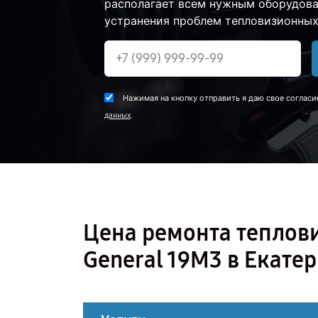
располагает всем нужным оборудова
устранения проблем тепловизионных 
Нажимая на кнопку отправить я даю свое согласи
.
данных
Цена ремонта теплов
General 19M3 в Екате