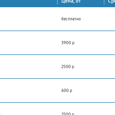
Цена, от
Ср
бесплатно
3900 р
2500 р
600 р
в
2500 р