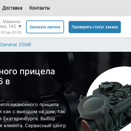
Доставка
Контакты
л. Мамина-
яка, 145
▼
Проверить статус заказа
Заказать звонок
:00 до 20:00
General 25M6
ного прицела
6 в
тепловизионного прицела
 как с выездом на дом, так
 в Екатеринбурге. Выбор
я клиента. Сервисный центр