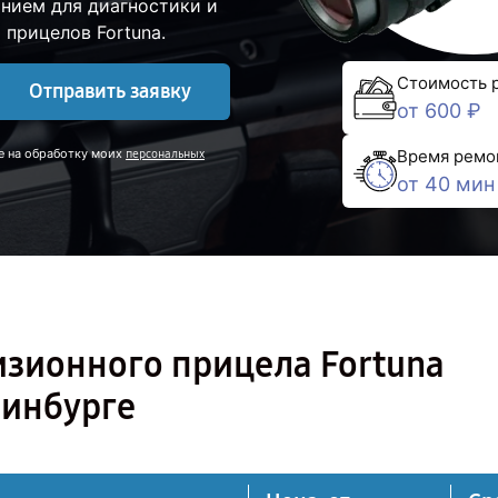
нием для диагностики и
прицелов Fortuna.
Стоимость 
Отправить заявку
от 600 ₽
Время ремо
е на обработку моих
персональных
от 40 мин
изионного прицела Fortuna
ринбурге