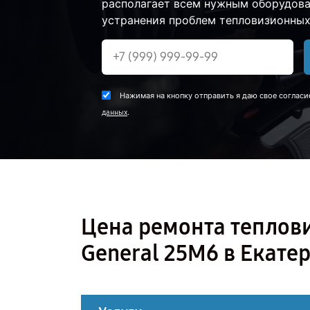
располагает всем нужным оборудова
устранения проблем тепловизионных 
Нажимая на кнопку отправить я даю свое согласи
.
данных
Цена ремонта теплов
General 25M6 в Екате