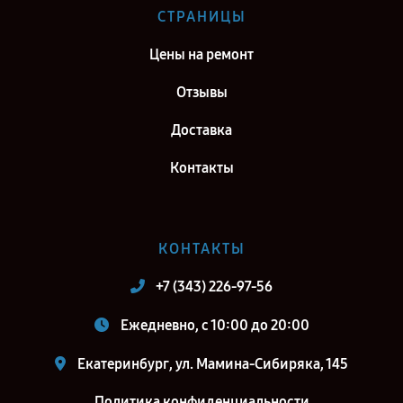
Ремонт тепловизионного прицела Fortuna General One LRF 3M в г.
СТРАНИЦЫ
Киров
Цены на ремонт
Ремонт тепловизионного прицела Fortuna General One LRF 3M в г.
Москва
Отзывы
Ремонт тепловизионного прицела Fortuna General One LRF 3M в г.
Доставка
Санкт-Петербург
Контакты
КОНТАКТЫ
+7 (343) 226-97-56
Ежедневно, с 10:00 до 20:00
Екатеринбург, ул. Мамина-Сибиряка, 145
Политика конфиденциальности