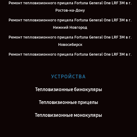
Ремонт тепловизионного прицела Fortuna General One LRF 3M в г.
Ростов-на-Дону
Ремонт тепловизионного прицела Fortuna General One LRF 3M в г.
Нижний Новгород
Ремонт тепловизионного прицела Fortuna General One LRF 3M в г.
Новосибирск
Ремонт тепловизионного прицела Fortuna General One LRF 3M в г.
Челябинск
Ремонт тепловизионного прицела Fortuna General One LRF 3M в г.
УСТРОЙСТВА
Казань
Ремонт тепловизионного прицела Fortuna General One LRF 3M в г.
Тепловизионные бинокуляры
Воронеж
Тепловизионные прицелы
Ремонт тепловизионного прицела Fortuna General One LRF 3M в г.
Саратов
Тепловизионные монокуляры
Ремонт тепловизионного прицела Fortuna General One LRF 3M в г.
Самара